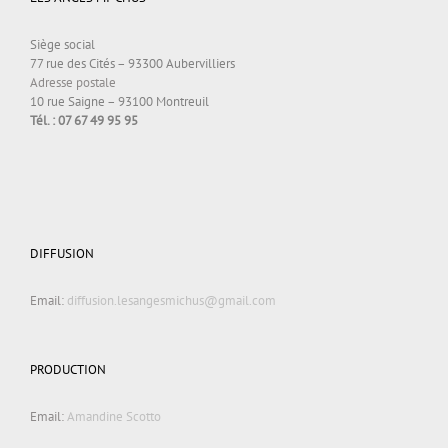
Siège social
77 rue des Cités – 93300 Aubervilliers
Adresse postale
10 rue Saigne – 93100 Montreuil
Tél. : 07 67 49 95 95
DIFFUSION
Email:
diffusion.lesangesmichus@gmail.com
PRODUCTION
Email:
Amandine Scotto